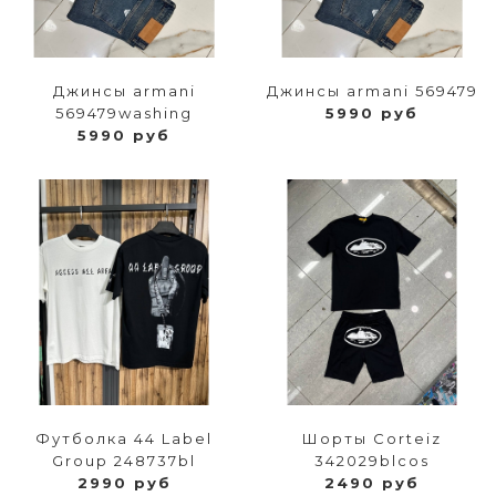
Джинсы armani
Джинсы armani 569479
569479washing
5990 руб
5990 руб
Футболка 44 Label
Шорты Corteiz
Group 248737bl
342029blcos
2990 руб
2490 руб