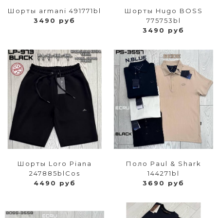
Шорты armani 491771bl
Шорты Hugo BOSS
3490 руб
775753bl
3490 руб
Шорты Loro Piana
Поло Paul & Shark
247885blCos
144271bl
4490 руб
3690 руб