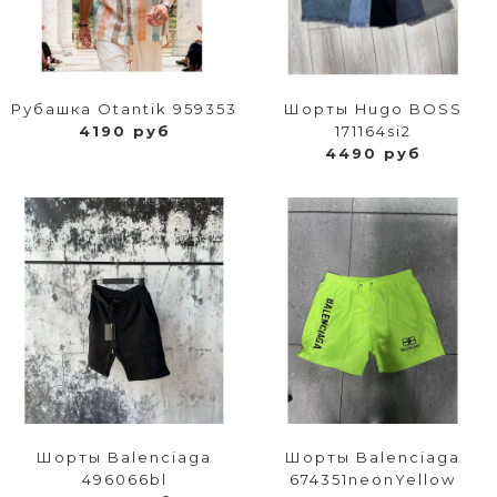
Рубашка Otantik 959353
Шорты Hugo BOSS
4190 руб
171164si2
4490 руб
Шорты Balenciaga
Шорты Balenciaga
496066bl
674351neonYellow