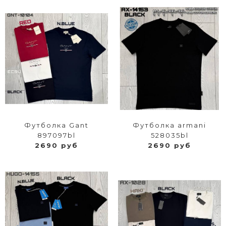
Футболка Gant
Футболка armani
897097bl
528035bl
2690 руб
2690 руб