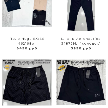
Поло Hugo BOSS
Штаны Aeronautica
462168bl
548759bl "холодок"
3490 руб
3990 руб