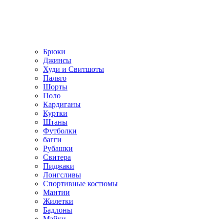
Брюки
Джинсы
Худи и Свитшоты
Пальто
Шорты
Поло
Кардиганы
Куртки
Штаны
Футболки
багги
Рубашки
Свитера
Пиджаки
Лонгсливы
Спортивные костюмы
Мантии
Жилетки
Бадлоны
Майки