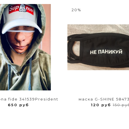
20%
na fide 341539President
маска G-SHINE 5847
650 руб
120 руб
150 ру