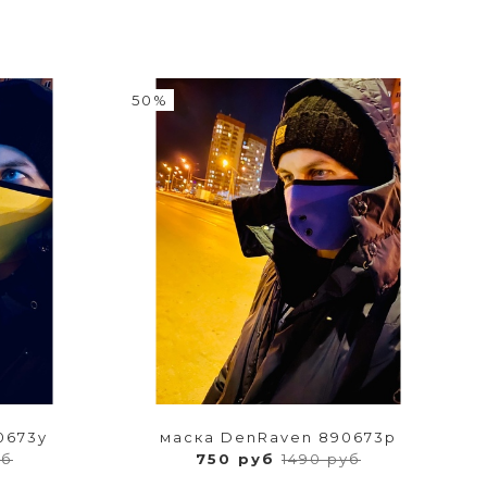
50%
0673y
маска DenRaven 890673p
уб
750 руб
1490 руб