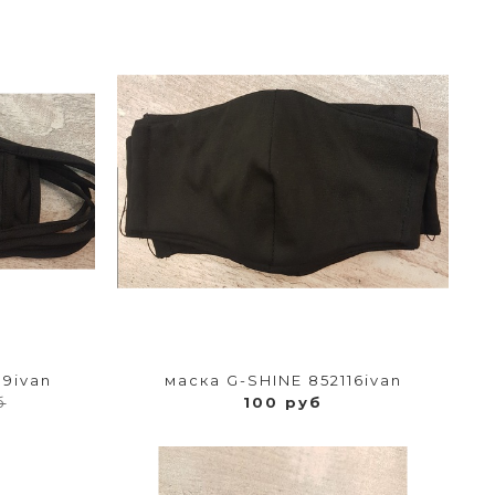
39ivan
маска G-SHINE 852116ivan
б
100 руб