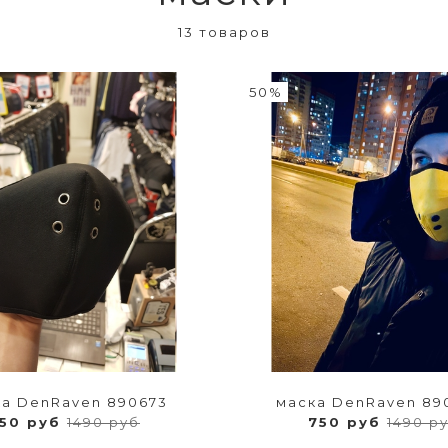
13 товаров
50%
а DenRaven 890673
маска DenRaven 89
50 руб
1490 руб
750 руб
1490 р