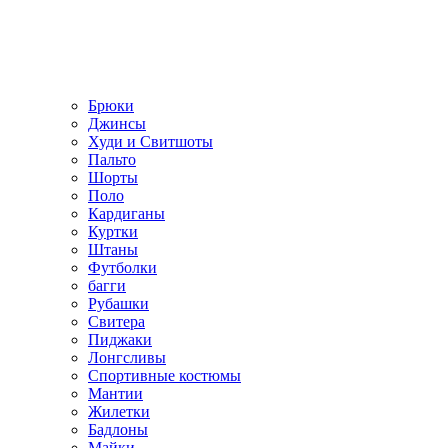
Брюки
Джинсы
Худи и Свитшоты
Пальто
Шорты
Поло
Кардиганы
Куртки
Штаны
Футболки
багги
Рубашки
Свитера
Пиджаки
Лонгсливы
Спортивные костюмы
Мантии
Жилетки
Бадлоны
Майки