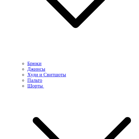
Брюки
Джинсы
Худи и Свитшоты
Пальто
Шорты