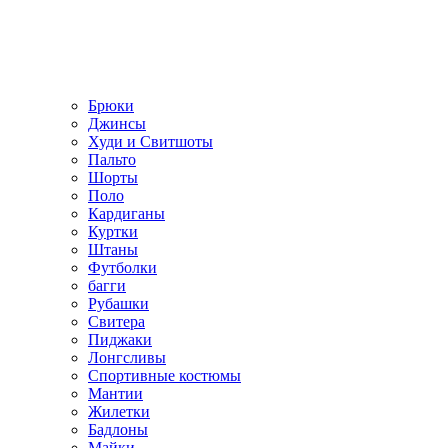
Брюки
Джинсы
Худи и Свитшоты
Пальто
Шорты
Поло
Кардиганы
Куртки
Штаны
Футболки
багги
Рубашки
Свитера
Пиджаки
Лонгсливы
Спортивные костюмы
Мантии
Жилетки
Бадлоны
Майки