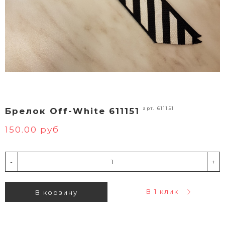
арт. 611151
Брелок Off-White 611151
150.00 руб
-
+
В 1 клик
В корзину