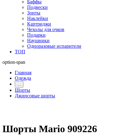
Баффы
Подвески
Зонты
Наклейки
Картриджи
Чехолы для очков
Подарки
Наушники
Одноразовые испарители
ТОП
option-span
Главная
Одежда
...
Шорты
Джинсовые шорты
Шорты Mario 909226