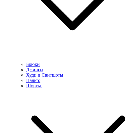
Брюки
Джинсы
Худи и Свитшоты
Пальто
Шорты