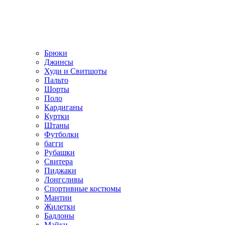
Брюки
Джинсы
Худи и Свитшоты
Пальто
Шорты
Поло
Кардиганы
Куртки
Штаны
Футболки
багги
Рубашки
Свитера
Пиджаки
Лонгсливы
Спортивные костюмы
Мантии
Жилетки
Бадлоны
Майки