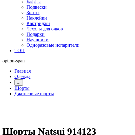
Баффы
Подвески
Зонты
Наклейки
Картриджи
Чехолы для очков
Подарки
Наушники
Одноразовые испарители
ТОП
option-span
Главная
Одежда
...
Шорты
Джинсовые шорты
Шорты Natsui 914123