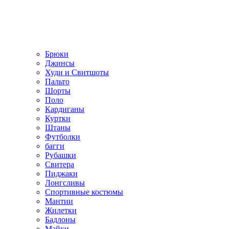
Брюки
Джинсы
Худи и Свитшоты
Пальто
Шорты
Поло
Кардиганы
Куртки
Штаны
Футболки
багги
Рубашки
Свитера
Пиджаки
Лонгсливы
Спортивные костюмы
Мантии
Жилетки
Бадлоны
Майки