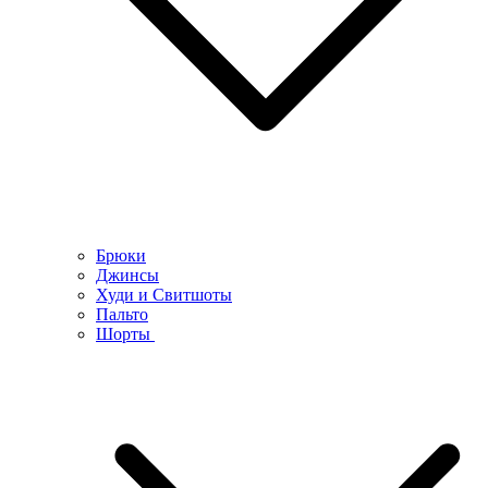
Брюки
Джинсы
Худи и Свитшоты
Пальто
Шорты