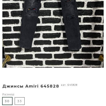
арт. 645828
Джинсы Amiri 645828
Размер
30
33