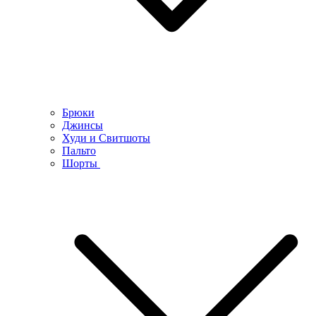
Брюки
Джинсы
Худи и Свитшоты
Пальто
Шорты