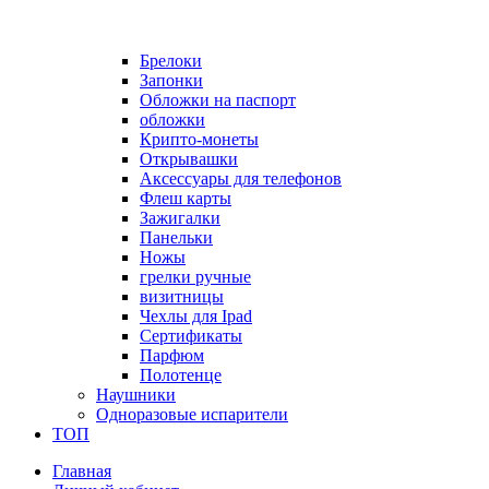
Брелоки
Запонки
Обложки на паспорт
обложки
Крипто-монеты
Открывашки
Аксессуары для телефонов
Флеш карты
Зажигалки
Панельки
Ножы
грелки ручные
визитницы
Чехлы для Ipad
Сертификаты
Парфюм
Полотенце
Наушники
Одноразовые испарители
ТОП
Главная