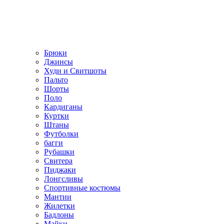
Брюки
Джинсы
Худи и Свитшоты
Пальто
Шорты
Поло
Кардиганы
Куртки
Штаны
Футболки
багги
Рубашки
Свитера
Пиджаки
Лонгсливы
Спортивные костюмы
Мантии
Жилетки
Бадлоны
Майки