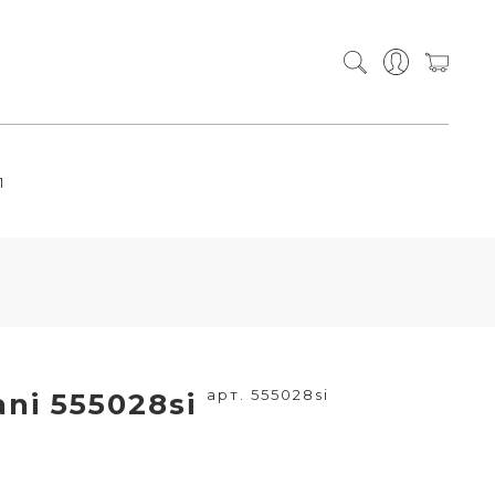
П
арт. 555028si
ni 555028si