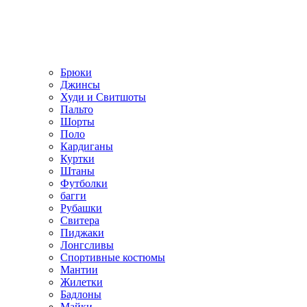
Брюки
Джинсы
Худи и Свитшоты
Пальто
Шорты
Поло
Кардиганы
Куртки
Штаны
Футболки
багги
Рубашки
Свитера
Пиджаки
Лонгсливы
Спортивные костюмы
Мантии
Жилетки
Бадлоны
Майки