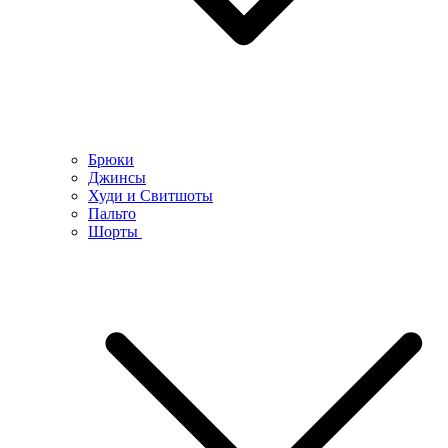
Брюки
Джинсы
Худи и Свитшоты
Пальто
Шорты