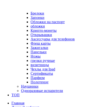
Брелоки
Запонки
Обложки на паспорт
обложки
Крипто-монеты
Открывашки
Аксессуары для телефонов
Флеш карты
Зажигалки
Панельки
Ножы
грелки ручные
визитницы
Чехлы для Ipad
Сертификаты
Парфюм
Полотенце
Наушники
Одноразовые испарители
ТОП
Главная