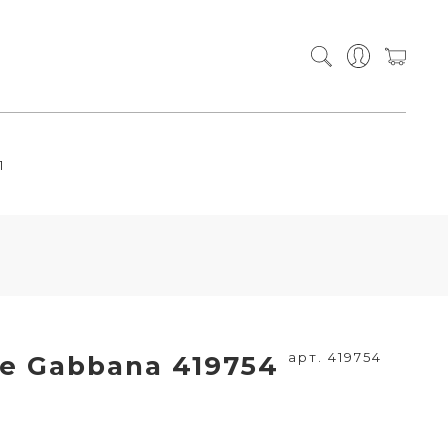
П
арт. 419754
e Gabbana 419754