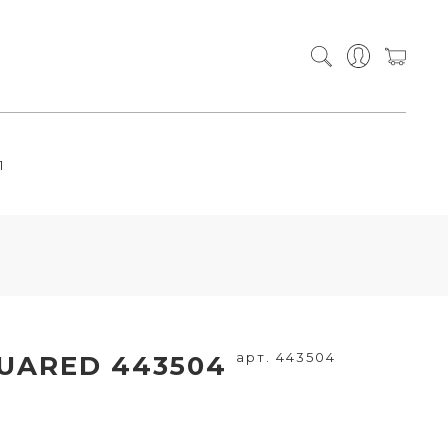
П
арт. 443504
UARED 443504