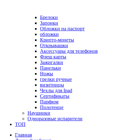
Брелоки
Запонки
Обложки на паспорт
обложки
Крипто-монеты
Открывашки
Аксессуары для телефонов
Флеш карты
Зажигалки
Панельки
Ножы
грелки ручные
визитницы
Чехлы для Ipad
Сертификаты
Парфюм
Полотенце
Наушники
Одноразовые испарители
ТОП
Главная