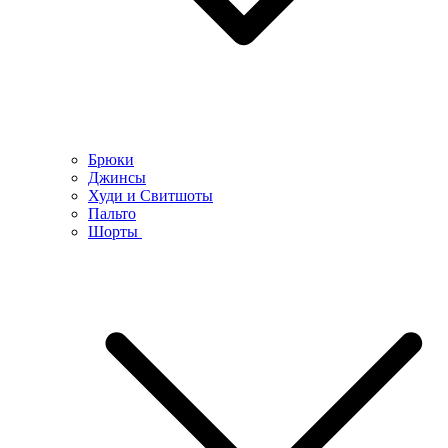
Брюки
Джинсы
Худи и Свитшоты
Пальто
Шорты