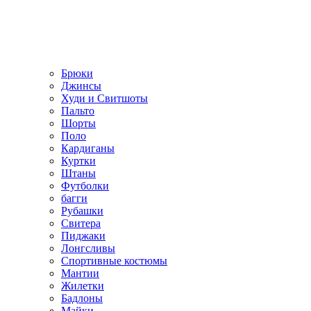
Брюки
Джинсы
Худи и Свитшоты
Пальто
Шорты
Поло
Кардиганы
Куртки
Штаны
Футболки
багги
Рубашки
Свитера
Пиджаки
Лонгсливы
Спортивные костюмы
Мантии
Жилетки
Бадлоны
Майки