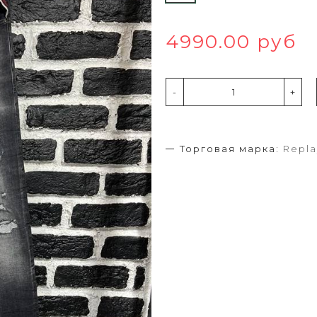
4990.00 руб
-
+
Торговая марка:
Repla