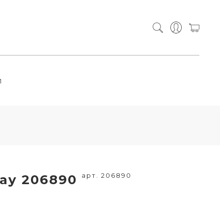
П
арт. 206890
ay 206890