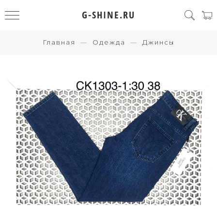
G-SHINE.RU
Главная
Одежда
Джинсы