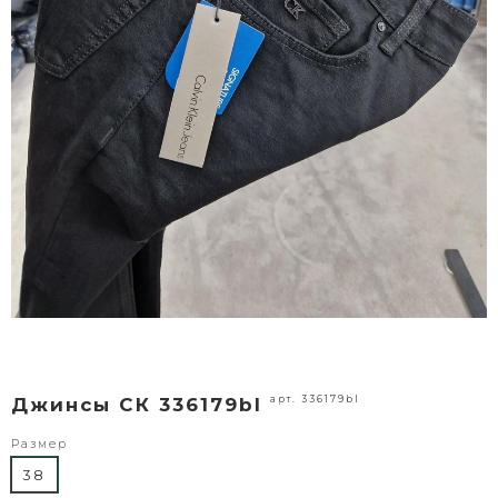
арт. 336179bl
Джинсы СК 336179bl
Размер
38