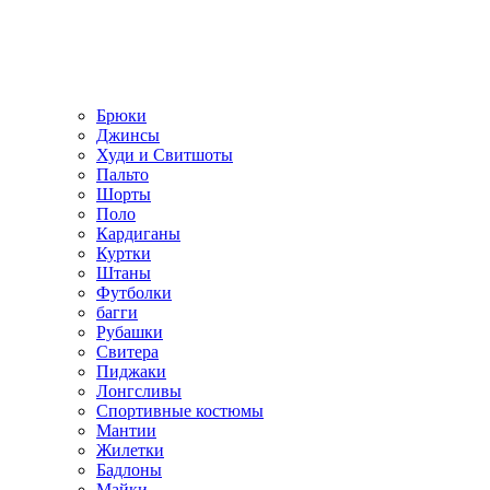
Брюки
Джинсы
Худи и Свитшоты
Пальто
Шорты
Поло
Кардиганы
Куртки
Штаны
Футболки
багги
Рубашки
Свитера
Пиджаки
Лонгсливы
Спортивные костюмы
Мантии
Жилетки
Бадлоны
Майки