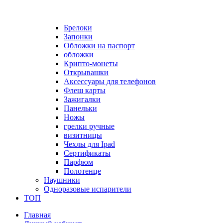
Брелоки
Запонки
Обложки на паспорт
обложки
Крипто-монеты
Открывашки
Аксессуары для телефонов
Флеш карты
Зажигалки
Панельки
Ножы
грелки ручные
визитницы
Чехлы для Ipad
Сертификаты
Парфюм
Полотенце
Наушники
Одноразовые испарители
ТОП
Главная