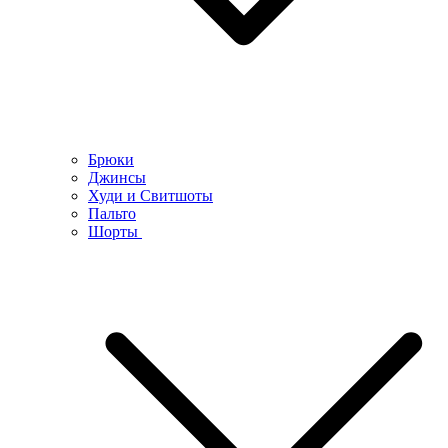
Брюки
Джинсы
Худи и Свитшоты
Пальто
Шорты