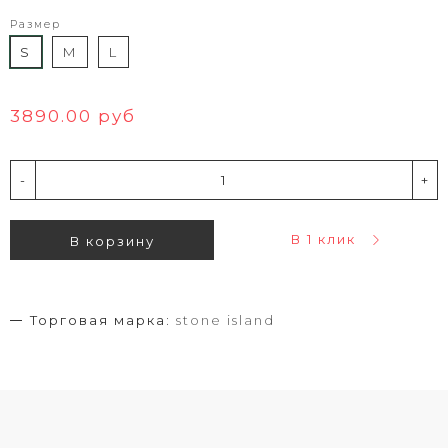
Размер
S
M
L
3890.00 руб
-
+
В 1 клик
В корзину
Торговая марка:
stone island