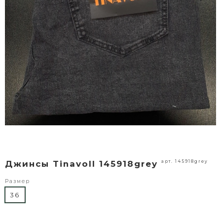
арт. 145918grey
Джинсы Tinavoll 145918grey
Размер
36