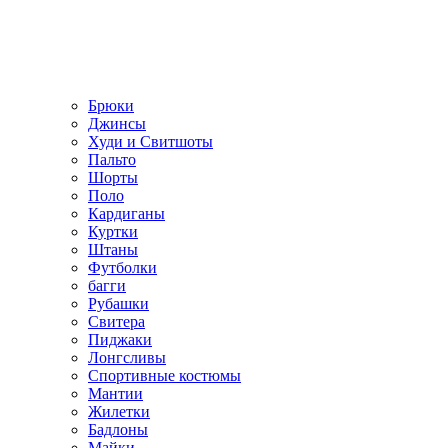
Брюки
Джинсы
Худи и Свитшоты
Пальто
Шорты
Поло
Кардиганы
Куртки
Штаны
Футболки
багги
Рубашки
Свитера
Пиджаки
Лонгсливы
Спортивные костюмы
Мантии
Жилетки
Бадлоны
Майки