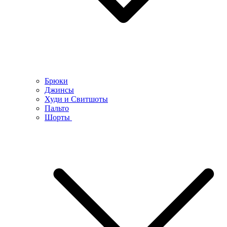
Брюки
Джинсы
Худи и Свитшоты
Пальто
Шорты