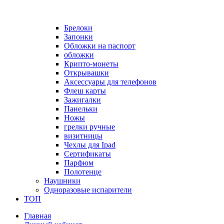
Брелоки
Запонки
Обложки на паспорт
обложки
Крипто-монеты
Открывашки
Аксессуары для телефонов
Флеш карты
Зажигалки
Панельки
Ножы
грелки ручные
визитницы
Чехлы для Ipad
Сертификаты
Парфюм
Полотенце
Наушники
Одноразовые испарители
ТОП
Главная