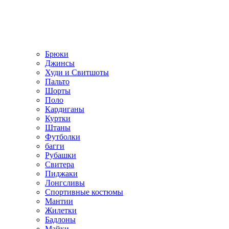
Брюки
Джинсы
Худи и Свитшоты
Пальто
Шорты
Поло
Кардиганы
Куртки
Штаны
Футболки
багги
Рубашки
Свитера
Пиджаки
Лонгсливы
Спортивные костюмы
Мантии
Жилетки
Бадлоны
Майки