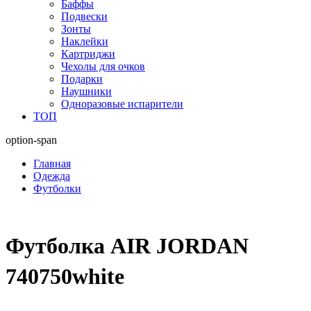
Баффы
Подвески
Зонты
Наклейки
Картриджи
Чехолы для очков
Подарки
Наушники
Одноразовые испарители
ТОП
option-span
Главная
Одежда
Футболки
Футболка AIR JORDAN
740750white