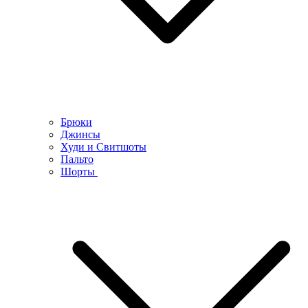
Брюки
Джинсы
Худи и Свитшоты
Пальто
Шорты