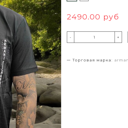
2490.00 руб
-
+
Торговая марка:
arman