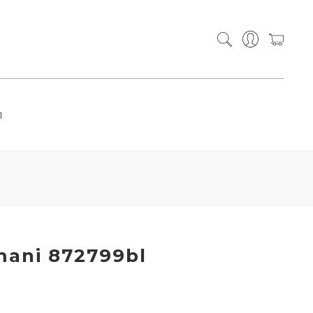
П
ani 872799bl