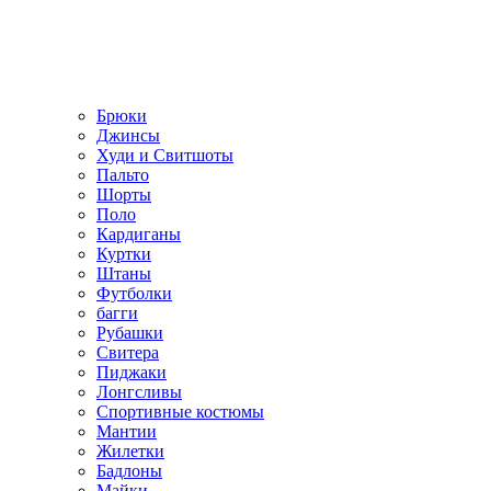
Брюки
Джинсы
Худи и Свитшоты
Пальто
Шорты
Поло
Кардиганы
Куртки
Штаны
Футболки
багги
Рубашки
Свитера
Пиджаки
Лонгсливы
Спортивные костюмы
Мантии
Жилетки
Бадлоны
Майки