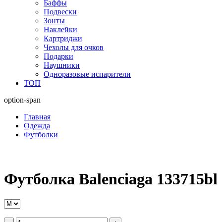
Баффы
Подвески
Зонты
Наклейки
Картриджи
Чехолы для очков
Подарки
Наушники
Одноразовые испарители
ТОП
option-span
Главная
Одежда
Футболки
Футболка Balenciaga 133715bl