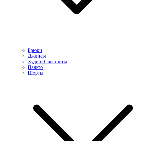
Брюки
Джинсы
Худи и Свитшоты
Пальто
Шорты