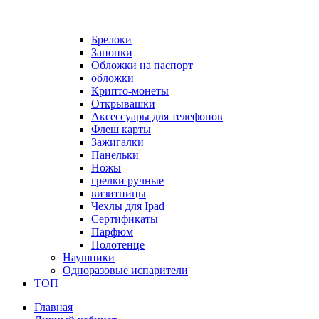
Брелоки
Запонки
Обложки на паспорт
обложки
Крипто-монеты
Открывашки
Аксессуары для телефонов
Флеш карты
Зажигалки
Панельки
Ножы
грелки ручные
визитницы
Чехлы для Ipad
Сертификаты
Парфюм
Полотенце
Наушники
Одноразовые испарители
ТОП
Главная