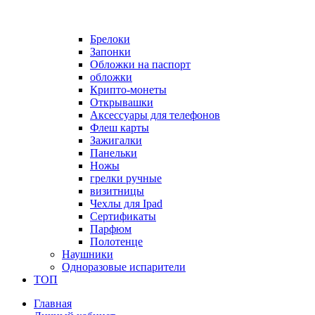
Брелоки
Запонки
Обложки на паспорт
обложки
Крипто-монеты
Открывашки
Аксессуары для телефонов
Флеш карты
Зажигалки
Панельки
Ножы
грелки ручные
визитницы
Чехлы для Ipad
Сертификаты
Парфюм
Полотенце
Наушники
Одноразовые испарители
ТОП
Главная