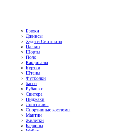
Брюки
Джинсы
Худи и Свитшоты
Пальто
Шорты
Поло
Кардиганы
Куртки
Штаны
Футболки
багги
Рубашки
Свитера
Пиджаки
Лонгсливы
Спортивные костюмы
Мантии
Жилетки
Бадлоны
Майки