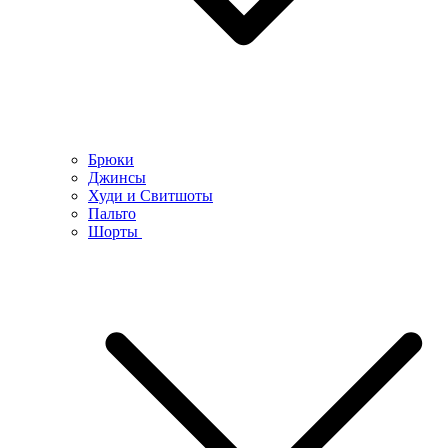
Брюки
Джинсы
Худи и Свитшоты
Пальто
Шорты