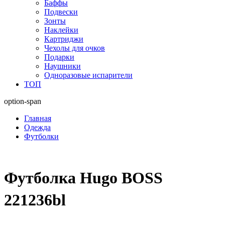
Баффы
Подвески
Зонты
Наклейки
Картриджи
Чехолы для очков
Подарки
Наушники
Одноразовые испарители
ТОП
option-span
Главная
Одежда
Футболки
Футболка Hugo BOSS
221236bl