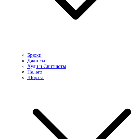
Брюки
Джинсы
Худи и Свитшоты
Пальто
Шорты