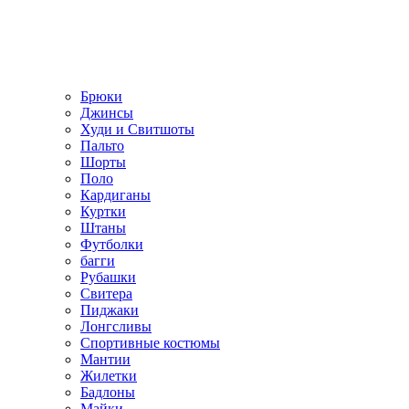
Брюки
Джинсы
Худи и Свитшоты
Пальто
Шорты
Поло
Кардиганы
Куртки
Штаны
Футболки
багги
Рубашки
Свитера
Пиджаки
Лонгсливы
Спортивные костюмы
Мантии
Жилетки
Бадлоны
Майки