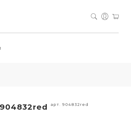
П
арт. 904832red
 904832red