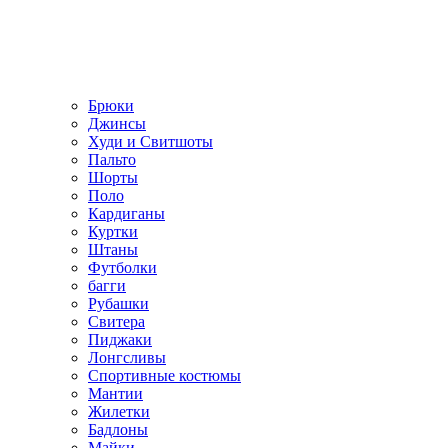
Брюки
Джинсы
Худи и Свитшоты
Пальто
Шорты
Поло
Кардиганы
Куртки
Штаны
Футболки
багги
Рубашки
Свитера
Пиджаки
Лонгсливы
Спортивные костюмы
Мантии
Жилетки
Бадлоны
Майки