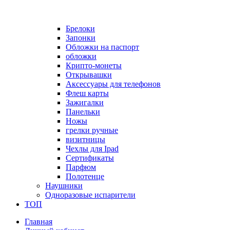
Брелоки
Запонки
Обложки на паспорт
обложки
Крипто-монеты
Открывашки
Аксессуары для телефонов
Флеш карты
Зажигалки
Панельки
Ножы
грелки ручные
визитницы
Чехлы для Ipad
Сертификаты
Парфюм
Полотенце
Наушники
Одноразовые испарители
ТОП
Главная