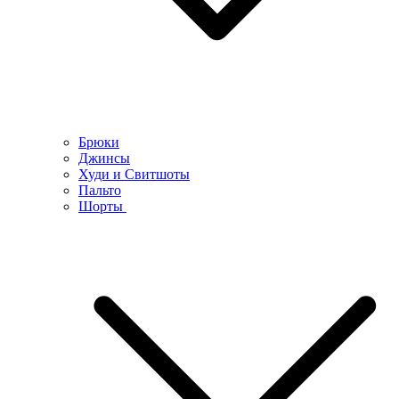
Брюки
Джинсы
Худи и Свитшоты
Пальто
Шорты