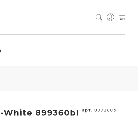
П
арт. 899360bl
-White 899360bl