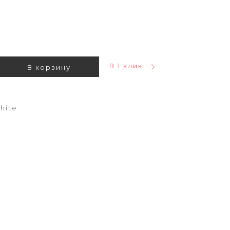
В 1 клик
В корзину
hite