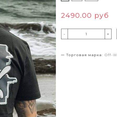
2490.00 руб
-
+
Торговая марка:
Off-W