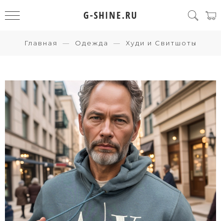
G-SHINE.RU
Главная
Одежда
Худи и Свитшоты