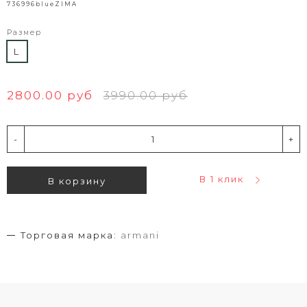
736996blueZIMA
Размер
L
2800.00 руб
3990.00 руб
-
+
В 1 клик
В корзину
Торговая марка:
armani