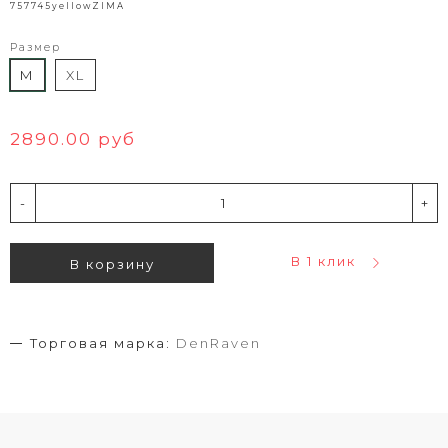
757745yellowZIMA
Размер
M
XL
2890.00 руб
-
+
В 1 клик
В корзину
Торговая марка:
DenRaven