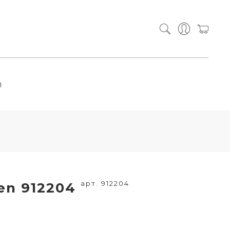
П
арт. 912204
en 912204