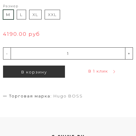
Размер
M
L
XL
XXL
4190.00 руб
-
+
В 1 клик
В корзину
Торговая марка:
Hugo BOSS