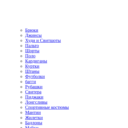
Брюки
Джинсы
Худи и Свитшоты
Пальто
Шорты
Поло
Кардиганы
Куртки
Штаны
Футболки
багги
Рубашки
Свитера
Пиджаки
Лонгсливы
Спортивные костюмы
Мантии
Жилетки
Бадлоны
Майки