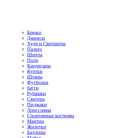
Брюки
Джинсы
Худи и Свитшоты
Пальто
Шорты
Поло
Кардиганы
Куртки
Штаны
Футболки
багги
Рубашки
Свитера
Пиджаки
Лонгсливы
Спортивные костюмы
Мантии
Жилетки
Бадлоны
Майки