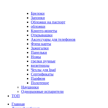
Брелоки
Запонки
Обложки на паспорт
обложки
Крипто-монеты
Открывашки
Аксессуары для телефонов
Флеш карты
Зажигалки
Панельки
Ножы
грелки ручные
визитницы
Чехлы для Ipad
Сертификаты
Парфюм
Полотенце
Наушники
Одноразовые испарители
ТОП
Главная