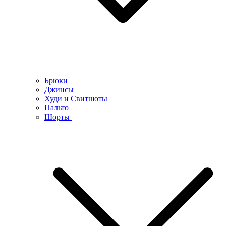
Брюки
Джинсы
Худи и Свитшоты
Пальто
Шорты