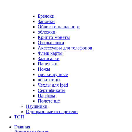
Брелоки
Запонки
Обложки на паспорт
обложки
Крипто-монеты
Открывашки
Аксессуары для телефонов
Флеш карты
Зажигалки
Панельки
Ножы
грелки ручные
визитницы
Чехлы для Ipad
Сертификаты
Парфюм
Полотенце
Наушники
Одноразовые испарители
ТОП
Главная