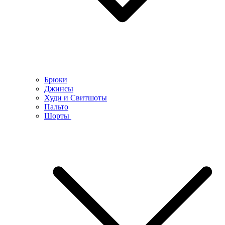
Брюки
Джинсы
Худи и Свитшоты
Пальто
Шорты