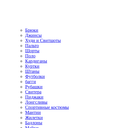
Брюки
Джинсы
Худи и Свитшоты
Пальто
Шорты
Поло
Кардиганы
Куртки
Штаны
Футболки
багги
Рубашки
Свитера
Пиджаки
Лонгсливы
Спортивные костюмы
Мантии
Жилетки
Бадлоны
Майки