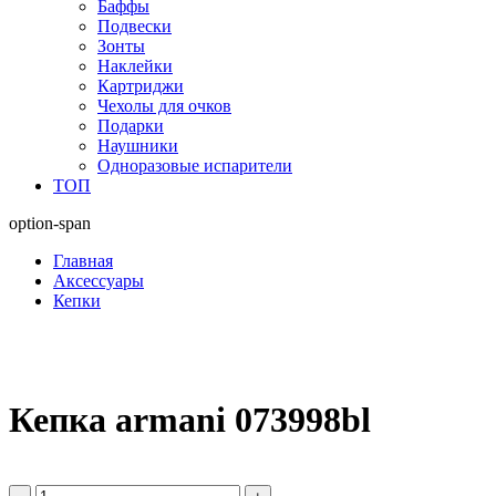
Баффы
Подвески
Зонты
Наклейки
Картриджи
Чехолы для очков
Подарки
Наушники
Одноразовые испарители
ТОП
option-span
Главная
Аксессуары
Кепки
Кепка armani 073998bl