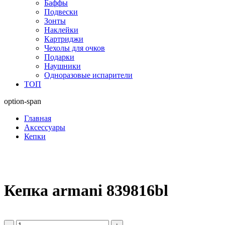
Баффы
Подвески
Зонты
Наклейки
Картриджи
Чехолы для очков
Подарки
Наушники
Одноразовые испарители
ТОП
option-span
Главная
Аксессуары
Кепки
Кепка armani 839816bl