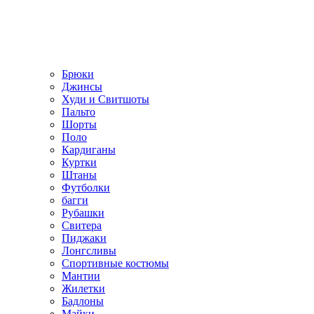
Брюки
Джинсы
Худи и Свитшоты
Пальто
Шорты
Поло
Кардиганы
Куртки
Штаны
Футболки
багги
Рубашки
Свитера
Пиджаки
Лонгсливы
Спортивные костюмы
Мантии
Жилетки
Бадлоны
Майки