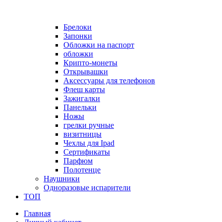
Брелоки
Запонки
Обложки на паспорт
обложки
Крипто-монеты
Открывашки
Аксессуары для телефонов
Флеш карты
Зажигалки
Панельки
Ножы
грелки ручные
визитницы
Чехлы для Ipad
Сертификаты
Парфюм
Полотенце
Наушники
Одноразовые испарители
ТОП
Главная