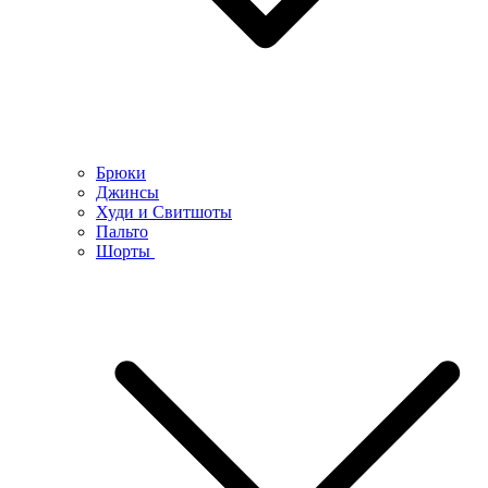
Брюки
Джинсы
Худи и Свитшоты
Пальто
Шорты