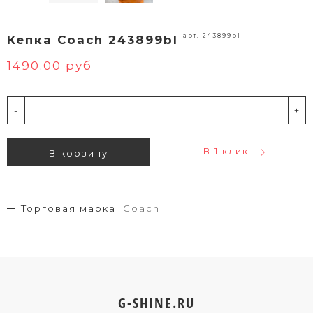
арт. 243899bl
Кепка Coach 243899bl
1490.00 руб
-
+
В 1 клик
В корзину
Торговая марка:
Coach
G-SHINE.RU