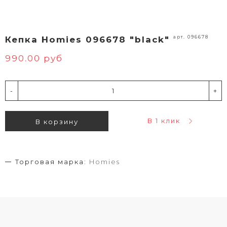
арт. 096678
Кепка Homies 096678 "black"
990.00 руб
-
+
В 1 клик
В корзину
Торговая марка:
Homies