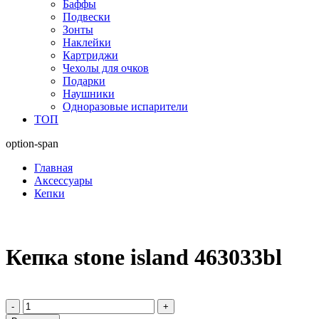
Баффы
Подвески
Зонты
Наклейки
Картриджи
Чехолы для очков
Подарки
Наушники
Одноразовые испарители
ТОП
option-span
Главная
Аксессуары
Кепки
Кепка stone island 463033bl
-
+