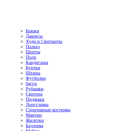
Брюки
Джинсы
Худи и Свитшоты
Пальто
Шорты
Поло
Кардиганы
Куртки
Штаны
Футболки
багги
Рубашки
Свитера
Пиджаки
Лонгсливы
Спортивные костюмы
Мантии
Жилетки
Бадлоны
Майки