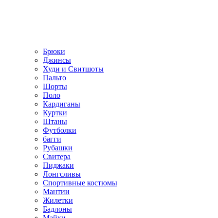
Брюки
Джинсы
Худи и Свитшоты
Пальто
Шорты
Поло
Кардиганы
Куртки
Штаны
Футболки
багги
Рубашки
Свитера
Пиджаки
Лонгсливы
Спортивные костюмы
Мантии
Жилетки
Бадлоны
Майки