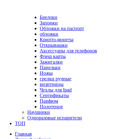
Брелоки
Запонки
Обложки на паспорт
обложки
Крипто-монеты
Открывашки
Аксессуары для телефонов
Флеш карты
Зажигалки
Панельки
Ножы
грелки ручные
визитницы
Чехлы для Ipad
Сертификаты
Парфюм
Полотенце
Наушники
Одноразовые испарители
ТОП
Главная