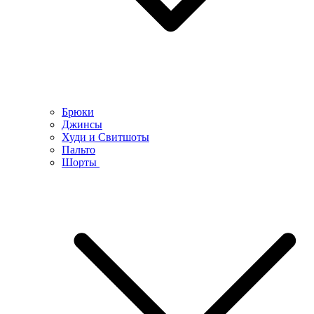
Брюки
Джинсы
Худи и Свитшоты
Пальто
Шорты