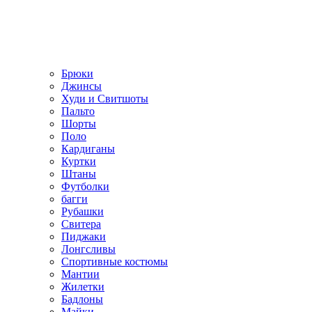
Брюки
Джинсы
Худи и Свитшоты
Пальто
Шорты
Поло
Кардиганы
Куртки
Штаны
Футболки
багги
Рубашки
Свитера
Пиджаки
Лонгсливы
Спортивные костюмы
Мантии
Жилетки
Бадлоны
Майки