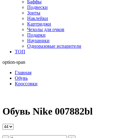
Баффы
Подвески
Зонты
Наклейки
Картриджи
Чехолы для очков
Подарки
Наушники
Одноразовые испарители
ТОП
option-span
Главная
Обувь
Кроссовки
Обувь Nike 007882bl