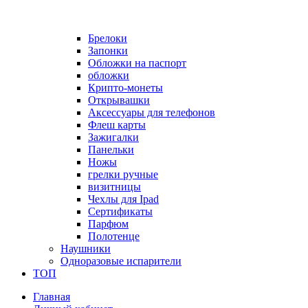
Брелоки
Запонки
Обложки на паспорт
обложки
Крипто-монеты
Открывашки
Аксессуары для телефонов
Флеш карты
Зажигалки
Панельки
Ножы
грелки ручные
визитницы
Чехлы для Ipad
Сертификаты
Парфюм
Полотенце
Наушники
Одноразовые испарители
ТОП
Главная