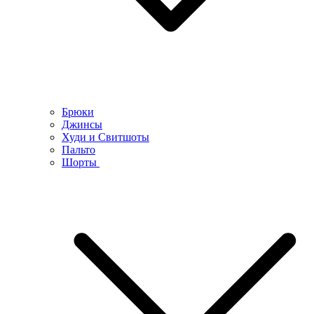
Брюки
Джинсы
Худи и Свитшоты
Пальто
Шорты