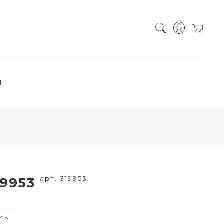
П
арт. 319953
19953
45