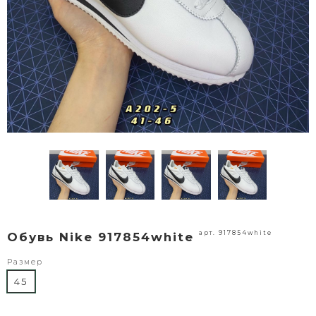
арт. 917854white
Обувь Nike 917854white
Размер
45