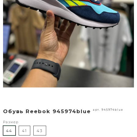
арт. 945974blue
Обувь Reebok 945974blue
Размер
44
41
43