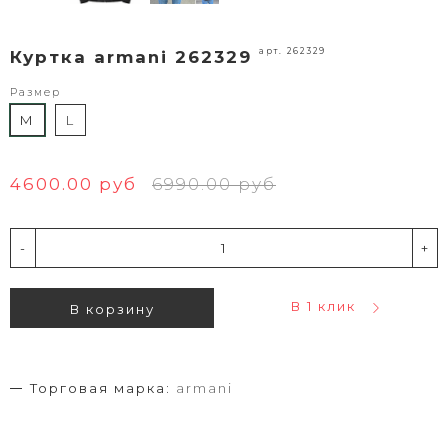
арт. 262329
Куртка armani 262329
Размер
M
L
4600.00 руб
6990.00 руб
-
+
В 1 клик
В корзину
Торговая марка:
armani