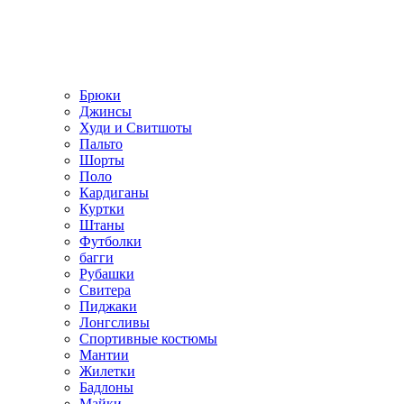
Брюки
Джинсы
Худи и Свитшоты
Пальто
Шорты
Поло
Кардиганы
Куртки
Штаны
Футболки
багги
Рубашки
Свитера
Пиджаки
Лонгсливы
Спортивные костюмы
Мантии
Жилетки
Бадлоны
Майки