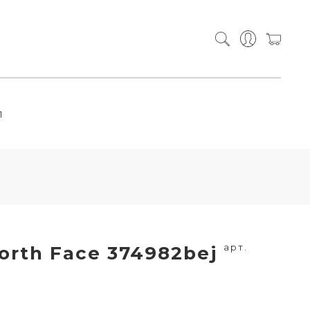
П
арт.
orth Face 374982bej