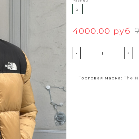
Размер
S
4000.00 руб
-
+
Торговая марка:
The N